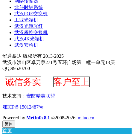
网络传输器
北斗时钟系统
武汉POE交换机
工业光端机
武汉光缆光纤
武汉程控交换机
武汉4K光端机
武汉安检机
华通鑫达 版权所有 2013-2025
武汉市洪山区卓刀泉271号五环广场第二幢一单元13层
QQ:99520760
诚信务实
客户至上
技术支持：
安防精英联盟
鄂ICP备15012487号
Powered by
MetInfo 8.1
©2008-2026
mituo.cn
繁体
首页