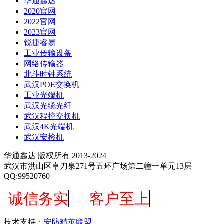
华通鑫达
2020官网
2022官网
2023官网
锐捷睿易
工业传输设备
网络传输器
北斗时钟系统
武汉POE交换机
工业光端机
武汉光缆光纤
武汉程控交换机
武汉4K光端机
武汉安检机
华通鑫达 版权所有 2013-2024
武汉市洪山区卓刀泉271号五环广场第二幢一单元13层
QQ:99520760
诚信务实
客户至上
技术支持：
安防精英联盟