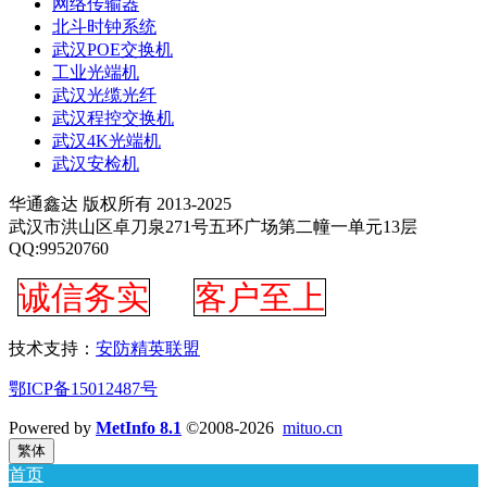
网络传输器
北斗时钟系统
武汉POE交换机
工业光端机
武汉光缆光纤
武汉程控交换机
武汉4K光端机
武汉安检机
华通鑫达 版权所有 2013-2025
武汉市洪山区卓刀泉271号五环广场第二幢一单元13层
QQ:99520760
诚信务实
客户至上
技术支持：
安防精英联盟
鄂ICP备15012487号
Powered by
MetInfo 8.1
©2008-2026
mituo.cn
繁体
首页