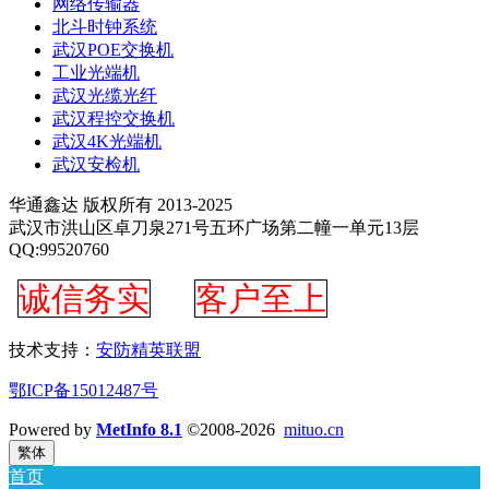
网络传输器
北斗时钟系统
武汉POE交换机
工业光端机
武汉光缆光纤
武汉程控交换机
武汉4K光端机
武汉安检机
华通鑫达 版权所有 2013-2025
武汉市洪山区卓刀泉271号五环广场第二幢一单元13层
QQ:99520760
诚信务实
客户至上
技术支持：
安防精英联盟
鄂ICP备15012487号
Powered by
MetInfo 8.1
©2008-2026
mituo.cn
繁体
首页