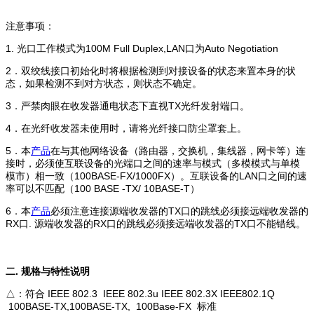
注意事项：
1. 光口工作模式为100M Full Duplex,LAN口为Auto Negotiation
2．双绞线接口初始化时将根据检测到对接设备的状态来置本身的状
态，如果检测不到对方状态，则状态不确定。
3．严禁肉眼在收发器通电状态下直视TX光纤发射端口。
4．在光纤收发器未使用时，请将光纤接口防尘罩套上。
5．本
产品
在与其他网络设备（路由器，交换机，集线器，网卡等）连
接时，必须使互联设备的光端口之间的速率与模式（多模模式与单模
模市）相一致（100BASE-FX/1000FX）。互联设备的LAN口之间的速
率可以不匹配（100 BASE -TX/ 10BASE-T）
6．本
产品
必须注意连接源端收发器的TX口的跳线必须接远端收发器的
RX口. 源端收发器的RX口的跳线必须接远端收发器的TX口不能错线。
二. 规格与特性说明
△：符合 IEEE 802.3 IEEE 802.3u IEEE 802.3X IEEE802.1Q
100BASE-TX,100BASE-TX, 100Base-FX 标准