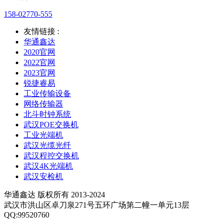
158-02770-555
友情链接 :
华通鑫达
2020官网
2022官网
2023官网
锐捷睿易
工业传输设备
网络传输器
北斗时钟系统
武汉POE交换机
工业光端机
武汉光缆光纤
武汉程控交换机
武汉4K光端机
武汉安检机
华通鑫达 版权所有 2013-2024
武汉市洪山区卓刀泉271号五环广场第二幢一单元13层
QQ:99520760