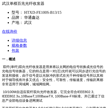
武汉单模百兆光纤收发器
型号：
HTXD-FE100S-B13/15
品牌：
华通鑫达
产地：
武汉
在线询价
详细信息
规格参数
包装
一．概述
双纤(单纤)双向光纤收发器是用来将以太网的电信号转换成光信号的
光电信号转换器，它的特点是用一对(芯)光纤就可以同步进行光信号的
发送和接收，由于信号是以光脉冲的形式在光千种传输信号所以其相
对于铜导线有许多又优点：安全性，可靠性，传输速度，传输距离都
非常适用于局域网，城域网组网。
10/100M自适应双纤双向光纤收发器，它完全符合IEEE802.3,
IEEE802.3u,10BaseT,100BaseTX, 100Base-FX标准。并已通过了信
息产业部电信设备进网测试