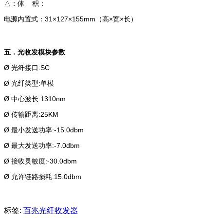
△：体 积：
电源内置式：31×127×155mm（高×宽×长）
五．光收发模块参数
Ø 光纤接口:SC
Ø 光纤类型:单模
Ø 中心波长:1310nm
Ø 传输距离:25KM
Ø 最小发送功率:-15.0dbm
Ø 最大发送功率:-7.0dbm
Ø 接收灵敏度:-30.0dbm
Ø 允许链路损耗:15.0dbm
标签:
百兆光纤收发器