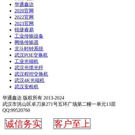
华通鑫达
2020官网
2022官网
2023官网
锐捷睿易
工业传输设备
网络传输器
北斗时钟系统
武汉POE交换机
工业光端机
武汉光缆光纤
武汉程控交换机
武汉4K光端机
武汉安检机
华通鑫达 版权所有 2013-2024
武汉市洪山区卓刀泉271号五环广场第二幢一单元13层
QQ:99520760
诚信务实
客户至上