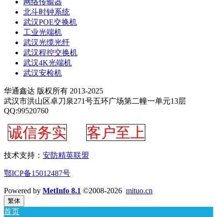
网络传输器
北斗时钟系统
武汉POE交换机
工业光端机
武汉光缆光纤
武汉程控交换机
武汉4K光端机
武汉安检机
华通鑫达 版权所有 2013-2025
武汉市洪山区卓刀泉271号五环广场第二幢一单元13层
QQ:99520760
诚信务实
客户至上
技术支持：
安防精英联盟
鄂ICP备15012487号
Powered by
MetInfo 8.1
©2008-2026
mituo.cn
繁体
首页