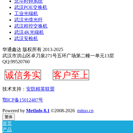
北斗时钟系统
武汉POE交换机
工业光端机
武汉光缆光纤
武汉程控交换机
武汉4K光端机
武汉安检机
华通鑫达 版权所有 2013-2025
武汉市洪山区卓刀泉271号五环广场第二幢一单元13层
QQ:99520760
诚信务实
客户至上
技术支持：
安防精英联盟
鄂ICP备15012487号
Powered by
MetInfo 8.1
©2008-2026
mituo.cn
繁体
首页
产品