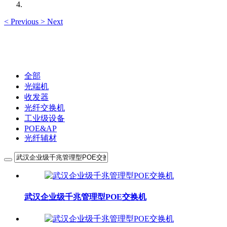
<
Previous
>
Next
全部
光端机
收发器
光纤交换机
工业级设备
POE&AP
光纤辅材
武汉企业级千兆管理型POE交换机