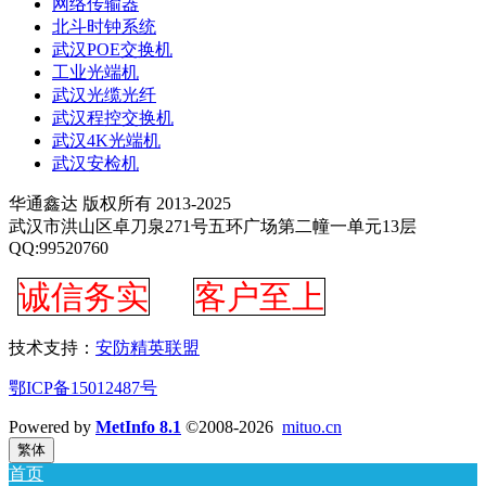
网络传输器
北斗时钟系统
武汉POE交换机
工业光端机
武汉光缆光纤
武汉程控交换机
武汉4K光端机
武汉安检机
华通鑫达 版权所有 2013-2025
武汉市洪山区卓刀泉271号五环广场第二幢一单元13层
QQ:99520760
诚信务实
客户至上
技术支持：
安防精英联盟
鄂ICP备15012487号
Powered by
MetInfo 8.1
©2008-2026
mituo.cn
繁体
首页