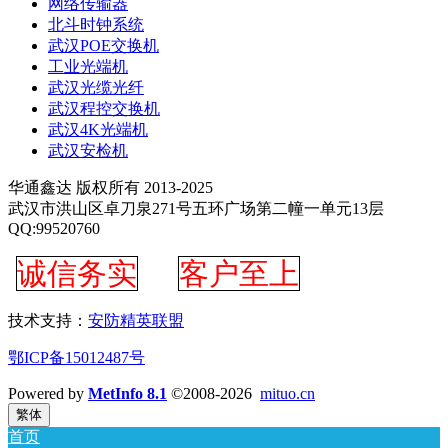
网络传输器
北斗时钟系统
武汉POE交换机
工业光端机
武汉光缆光纤
武汉程控交换机
武汉4K光端机
武汉安检机
华通鑫达 版权所有 2013-2025
武汉市洪山区卓刀泉271号五环广场第二幢一单元13层
QQ:99520760
诚信务实
客户至上
技术支持：
安防精英联盟
鄂ICP备15012487号
Powered by
MetInfo 8.1
©2008-2026
mituo.cn
繁体
首页