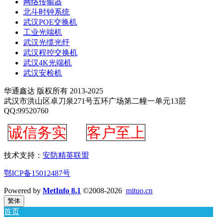
网络传输器
北斗时钟系统
武汉POE交换机
工业光端机
武汉光缆光纤
武汉程控交换机
武汉4K光端机
武汉安检机
华通鑫达 版权所有 2013-2025
武汉市洪山区卓刀泉271号五环广场第二幢一单元13层
QQ:99520760
诚信务实
客户至上
技术支持：
安防精英联盟
鄂ICP备15012487号
Powered by
MetInfo 8.1
©2008-2026
mituo.cn
繁体
首页