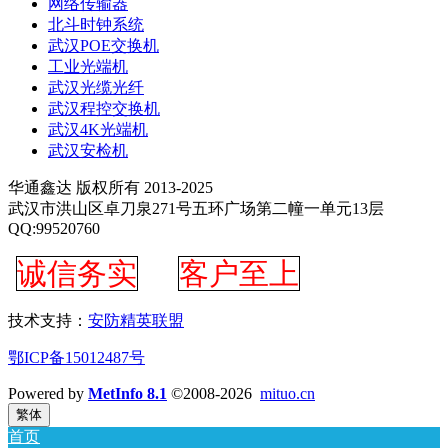
网络传输器
北斗时钟系统
武汉POE交换机
工业光端机
武汉光缆光纤
武汉程控交换机
武汉4K光端机
武汉安检机
华通鑫达 版权所有 2013-2025
武汉市洪山区卓刀泉271号五环广场第二幢一单元13层
QQ:99520760
诚信务实
客户至上
技术支持：
安防精英联盟
鄂ICP备15012487号
Powered by
MetInfo 8.1
©2008-2026
mituo.cn
繁体
首页