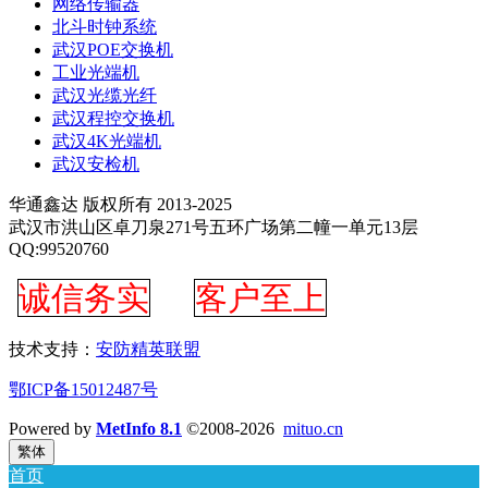
网络传输器
北斗时钟系统
武汉POE交换机
工业光端机
武汉光缆光纤
武汉程控交换机
武汉4K光端机
武汉安检机
华通鑫达 版权所有 2013-2025
武汉市洪山区卓刀泉271号五环广场第二幢一单元13层
QQ:99520760
诚信务实
客户至上
技术支持：
安防精英联盟
鄂ICP备15012487号
Powered by
MetInfo 8.1
©2008-2026
mituo.cn
繁体
首页