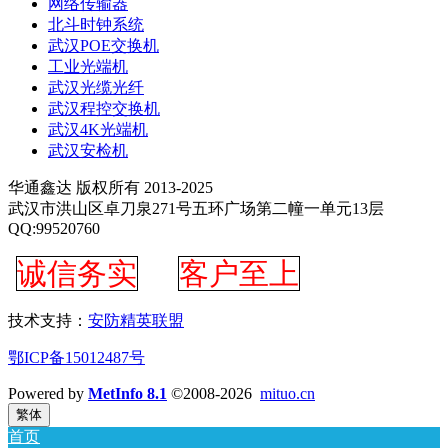
网络传输器
北斗时钟系统
武汉POE交换机
工业光端机
武汉光缆光纤
武汉程控交换机
武汉4K光端机
武汉安检机
华通鑫达 版权所有 2013-2025
武汉市洪山区卓刀泉271号五环广场第二幢一单元13层
QQ:99520760
诚信务实
客户至上
技术支持：
安防精英联盟
鄂ICP备15012487号
Powered by
MetInfo 8.1
©2008-2026
mituo.cn
繁体
首页