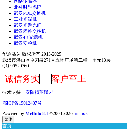
网络传输器
北斗时钟系统
武汉POE交换机
工业光端机
武汉光缆光纤
武汉程控交换机
武汉4K光端机
武汉安检机
华通鑫达 版权所有 2013-2025
武汉市洪山区卓刀泉271号五环广场第二幢一单元13层
QQ:99520760
诚信务实
客户至上
技术支持：
安防精英联盟
鄂ICP备15012487号
Powered by
MetInfo 8.1
©2008-2026
mituo.cn
繁体
首页