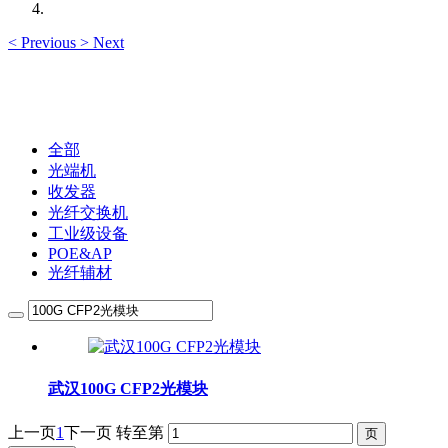
<
Previous
>
Next
全部
光端机
收发器
光纤交换机
工业级设备
POE&AP
光纤辅材
武汉100G CFP2光模块
上一页
1
下一页
转至第