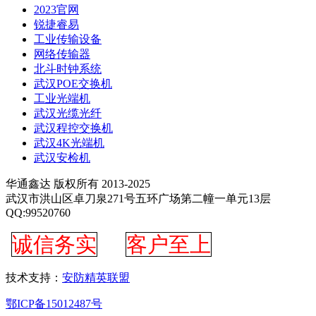
2023官网
锐捷睿易
工业传输设备
网络传输器
北斗时钟系统
武汉POE交换机
工业光端机
武汉光缆光纤
武汉程控交换机
武汉4K光端机
武汉安检机
华通鑫达 版权所有 2013-2025
武汉市洪山区卓刀泉271号五环广场第二幢一单元13层
QQ:99520760
诚信务实
客户至上
技术支持：
安防精英联盟
鄂ICP备15012487号