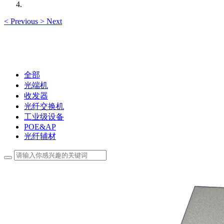
<
Previous
>
Next
全部
光端机
收发器
光纤交换机
工业级设备
POE&AP
光纤辅材