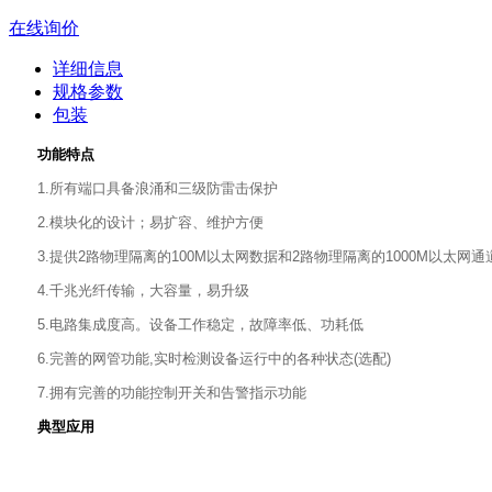
在线询价
详细信息
规格参数
包装
功能特点
1.所有端口具备浪涌和三级防雷击保护
2.模块化的设计；易扩容、维护方便
3.提供2路物理隔离的100M以太网数据和2路物理隔离的1000M以太
4.千兆光纤传输，大容量，易升级
5.电路集成度高。设备工作稳定，故障率低、功耗低
6.完善的网管功能,实时检测设备运行中的各种状态(选配)
7.拥有完善的功能控制开关和告警指示功能
典型应用