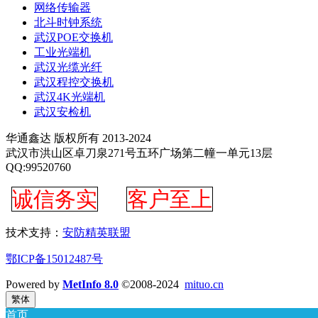
网络传输器
北斗时钟系统
武汉POE交换机
工业光端机
武汉光缆光纤
武汉程控交换机
武汉4K光端机
武汉安检机
华通鑫达 版权所有 2013-2024
武汉市洪山区卓刀泉271号五环广场第二幢一单元13层
QQ:99520760
诚信务实
客户至上
技术支持：
安防精英联盟
鄂ICP备15012487号
Powered by
MetInfo 8.0
©2008-2024
mituo.cn
繁体
首页