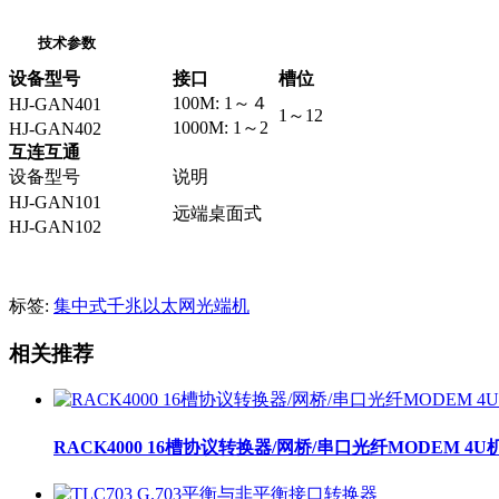
技术参数
设备型号
接口
槽位
100M: 1～４
HJ-GAN401
1～12
1000M: 1～2
HJ-GAN402
互连互通
设备型号
说明
HJ-GAN101
远端桌面式
HJ-GAN102
标签:
集中式千兆以太网光端机
相关推荐
RACK4000 16槽协议转换器/网桥/串口光纤MODEM 4U