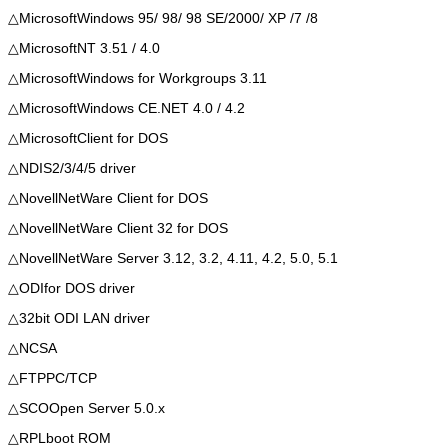
△MicrosoftWindows 95/ 98/ 98 SE/2000/ XP /7 /8
△MicrosoftNT 3.51 / 4.0
△MicrosoftWindows for Workgroups 3.11
△MicrosoftWindows CE.NET 4.0 / 4.2
△MicrosoftClient for DOS
△NDIS2/3/4/5 driver
△NovellNetWare Client for DOS
△NovellNetWare Client 32 for DOS
△NovellNetWare Server 3.12, 3.2, 4.11, 4.2, 5.0, 5.1
△ODIfor DOS driver
△32bit ODI LAN driver
△NCSA
△FTPPC/TCP
△SCOOpen Server 5.0.x
△RPLboot ROM