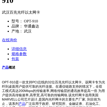
910
武汉百兆光纤以太网卡
型号：
OPT-910
品牌：
华通鑫达
产地：
武汉
在线询价
详细信息
规格参数
包装
产品
概述
OPT-910是一款支持PCI总线的32位百兆光纤以太网卡。该网卡专为光
纤到桌面用户提供可靠的光纤连接。在通信链路支持的情况下，全双
工模式高达200Mbps的传输速率,网络传输层的通讯效率提高一倍.为用
户提供高传输速率,高带宽,高可靠的传输网络,该光纤网卡选用美国
MARVELL公司芯片设计,是国内光纤网卡的主要生产厂家, 到目前为
止，该系列
产品
广泛应用于政府、研究院所、金融证券、石油化工、