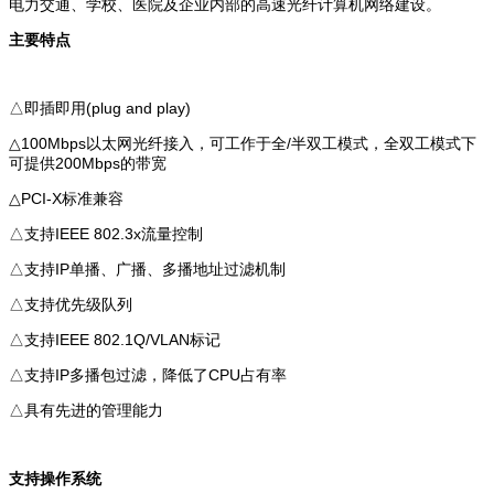
电力交通、学校、医院及企业内部的高速光纤计算机网络建设。
主要特点
△即插即用(plug and play)
△100Mbps以太网光纤接入，可工作于全/半双工模式，全双工模式下
可提供200Mbps的带宽
△PCI-X标准兼容
△支持IEEE 802.3x流量控制
△支持IP单播、广播、多播地址过滤机制
△支持优先级队列
△支持IEEE 802.1Q/VLAN标记
△支持IP多播包过滤，降低了CPU占有率
△具有先进的管理能力
支持操作系统