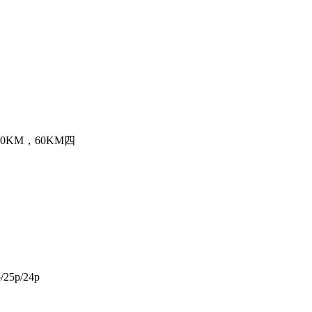
，20KM，60KM四
/25p/24p