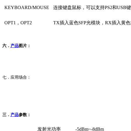
KEYBOARD/MOUSE
连接键盘鼠标，可以支持PS2和USB
OPT1，OPT2
TX插入蓝色SFP光模块，RX插入黄色
六．
产品
图片：
七．应用场合：
三．
产品
参数：
发射光功率
-5dBm~-8dBm