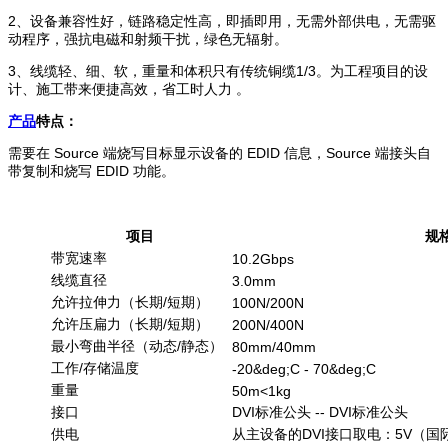
2、设备兼容性好，链路稳定性高，即插即用，无需外部供电，无需驱
动程序，强抗电磁和射频干扰，绿色无辐射。
3、线缆轻、细、软，重量和体积只有传统铜缆1/3。为工程项目的设
计、施工带来便捷高效，省工时人力 。
产品
特点：
需要在 Source 端烧写目标显示设备的 EDID 信息，Source 端接头自
带复制和烧写 EDID 功能。
项目
规
带宽速率
10.2Gbps
线缆直径
3.0mm
允许拉伸力（长期/短期）
100N/200N
允许压扁力（长期/短期）
200N/400N
最小弯曲半径（动态/静态）
80mm/40mm
工作/存储温度
-20&deg;C - 70&deg;C
重量
50m<1kg
接口
DVI标准公头 -- DVI标准公头
供电
从主设备的DVI接口取电：5V（国