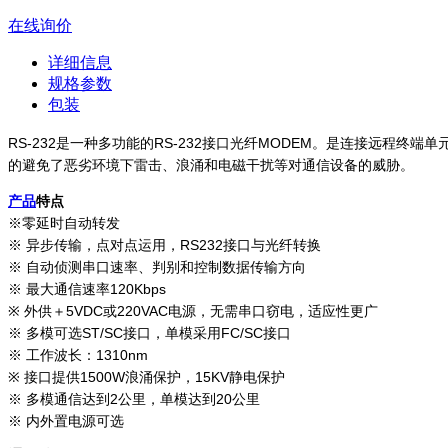
在线询价
详细信息
规格参数
包装
RS-232是一种多功能的RS-232接口光纤MODEM。是连接远程终端
的避免了恶劣环境下雷击、浪涌和电磁干扰等对通信设备的威胁。
产品
特点
※
零延时自动转发
※ 异步传输，点对点运用，RS232接口与光纤转换
※ 自动侦测串口速率、判别和控制数据传输方向
※ 最大通信速率120Kbps
※ 外供＋5VDC或220VAC电源，无需串口窃电，适应性更广
※ 多模可选ST/SC接口，单模采用FC/SC接口
※ 工作波长：1310nm
※ 接口提供1500W浪涌保护，15KV静电保护
※ 多模通信达到2公里，单模达到20公里
※ 内外置电源可选