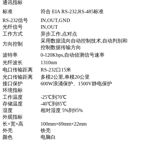
通讯指标
标准
符合 EIA RS-232,RS-485标准
RS-232信号
IN,OUT,GND
光纤信号
IN,OUT
工作方式
异步工作,点对点
采用数据流向自动控制技术,自动判别和
方向控制
控制数据传输方向
波特率
0-120Kbps,自动侦测信号速率
光纤波长
1310nm
电口传输距离
RS-232口15米
光口传输距离
多模2公里,单模20公里
接口保护
600W浪涌保护、1500V静电保护
环境指标
工作温度
-25℃到70℃
存储温度
-40℃到85℃
湿度
相对湿度 5%到95%
外观指标
长×宽×高
100mm×69mm×22mm
外壳
铁壳
颜色
电脑白