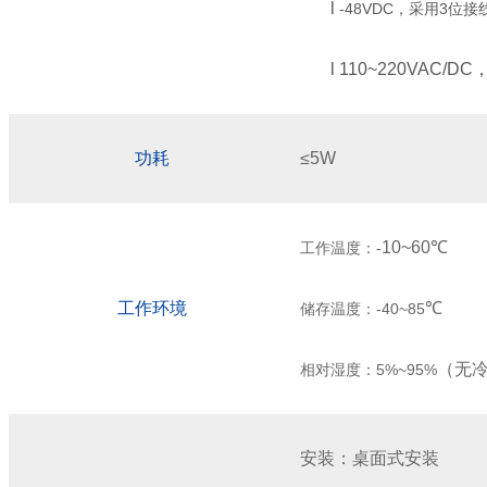
l
-48VDC
，采用
3
位接
l
110~
220VAC/DC
功耗
≤5W
10
~
6
0
℃
工作温度：
-
工作环境
℃
储存温度：
-40~85
（无
相对湿度：
5%~95%
安装：桌面式安装