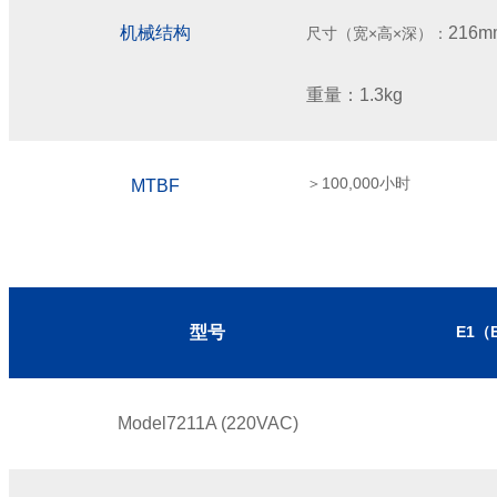
机械结构
216
m
尺寸（宽
×
高
×
深）：
重量：
1.
3
k
g
＞
100,000
小时
MTBF
型号
E1
（
M
odel
7211A (220VAC)