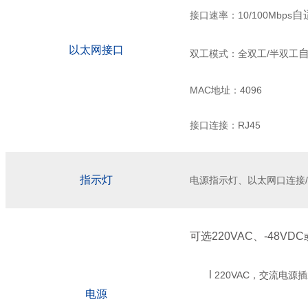
自
接口速率：
10/100Mbps
以太网接口
双工模式：全双工
/
半双工
MAC
地址：
4096
接口连接：
RJ45
指示灯
电源指示灯、以太网口连接
/
可选
220VAC
、
-48VDC
l
220VAC
，交流电源插
电源