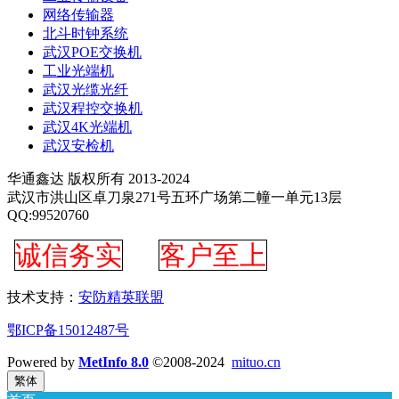
网络传输器
北斗时钟系统
武汉POE交换机
工业光端机
武汉光缆光纤
武汉程控交换机
武汉4K光端机
武汉安检机
华通鑫达 版权所有 2013-2024
武汉市洪山区卓刀泉271号五环广场第二幢一单元13层
QQ:99520760
诚信务实
客户至上
技术支持：
安防精英联盟
鄂ICP备15012487号
Powered by
MetInfo 8.0
©2008-2024
mituo.cn
繁体