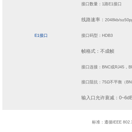
接口数量：
1
路
E1
接口
线路速率：
2048kb/s
±
50
E1
接口
接口码型：
HDB3
帧格式：不成帧
接口连接：
BNC
或
RJ45
，
B
接口阻抗：
75Ω
不平衡（
BN
输入口允许衰减
：
0~6d
标准：遵循
IEEE 802.