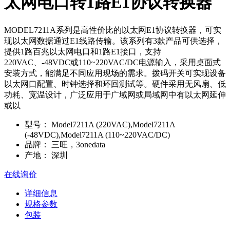
太网电口转1路E1协议转换器
MODEL7211A系列是高性价比的以太网E1协议转换器，可实
现以太网数据通过E1线路传输。该系列有3款产品可供选择，
提供1路百兆以太网电口和1路E1接口，支持
220VAC、-48VDC或110~220VAC/DC电源输入，采用桌面式
安装方式，能满足不同应用现场的需求。拨码开关可实现设备
以太网口配置、时钟选择和环回测试等。硬件采用无风扇、低
功耗、宽温设计，广泛应用于广域网或局域网中有以太网延伸
或以
型号：
Model7211A (220VAC),Model7211A
(-48VDC),Model7211A (110~220VAC/DC)
品牌：
三旺，3onedata
产地：
深圳
在线询价
详细信息
规格参数
包装