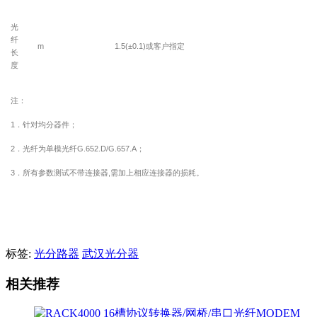
光
纤
m
1.5(±0.1)
或客户指定
长
度
注：
1
．针对均分器件；
2
．光纤为单模光纤
G.652.D/G.657.A
；
3
．所有参数测试不带连接器
,
需加上相应连接器的损耗。
标签:
光分路器
武汉光分器
相关推荐