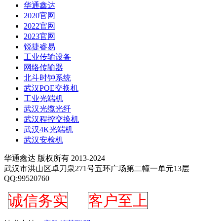
华通鑫达
2020官网
2022官网
2023官网
锐捷睿易
工业传输设备
网络传输器
北斗时钟系统
武汉POE交换机
工业光端机
武汉光缆光纤
武汉程控交换机
武汉4K光端机
武汉安检机
华通鑫达 版权所有 2013-2024
武汉市洪山区卓刀泉271号五环广场第二幢一单元13层
QQ:99520760
诚信务实
客户至上