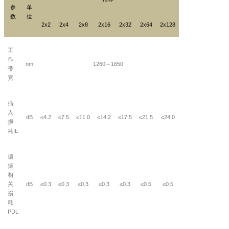
参
单
数
位
2x2
2x4
2x8
2x16
2x32
2x64
2x128
工
作
nm
1260
～
1650
带
宽
插
入
dB
≤4.2
≤7.5
≤11.0
≤14.2
≤17.5
≤21.5
≤24.0
损
耗
IL
偏
振
相
关
dB
≤0.3
≤0.3
≤0.3
≤0.3
≤0.3
≤0.5
≤0.5
损
耗
PDL