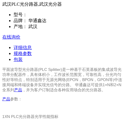
武汉PLC光分路器,武汉光分器
型号：
品牌：
华通鑫达
产地：
武汉
在线询价
详细信息
规格参数
包装
(PLC Splitter)
平面波导型光分路器
是一种基于石英基板的集成波导光
功率分配器件，具有体积小，工作波长范围宽，可靠性高，分光均匀
(EPON，BPON，GPON
性好等特点，特别适用于无源光网络
等)中连
华通鑫达
1×N
2×N
接局端和终端设备并实现光信号的分路。
可提供
和
全系列
产品
，并为客户订制适合各种应用场合的光分路器。
产品
参数：
1XN PLC
光分路器光学性能指标