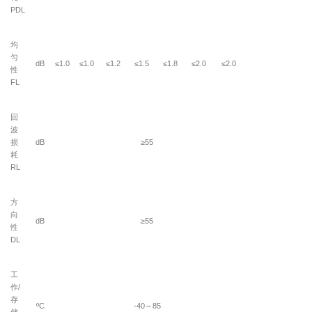
PDL
均
匀
dB
≤1.0
≤1.0
≤1.2
≤1.5
≤1.8
≤2.0
≤2.0
性
FL
回
波
损
dB
≥55
耗
RL
方
向
dB
≥55
性
DL
工
作
/
存
ºC
-40
～
85
储