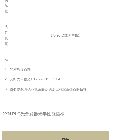
温
度
光
纤
m
1.5(±0.1)
或客户指定
长
度
注：
1
．针对均分器件
2
．光纤为单模光纤
G.652.D/G.657.A
3
．所有参数测试不带连接器
,
需加上相应连接器的损耗
2XN PLC
光分路器光学性能指标
指标