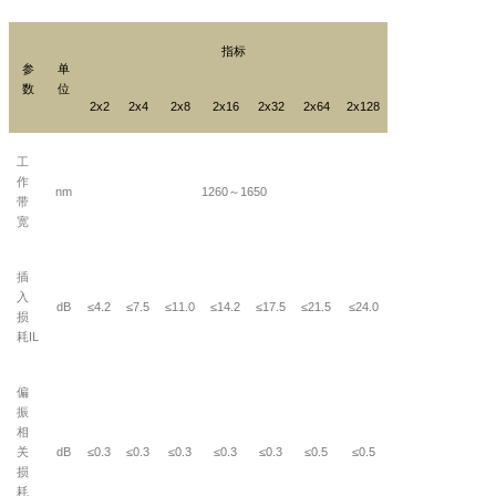
指标
参
单
数
位
2x2
2x4
2x8
2x16
2x32
2x64
2x128
工
作
nm
1260
～
1650
带
宽
插
入
dB
≤4.2
≤7.5
≤11.0
≤14.2
≤17.5
≤21.5
≤24.0
损
耗
IL
偏
振
相
关
dB
≤0.3
≤0.3
≤0.3
≤0.3
≤0.3
≤0.5
≤0.5
损
耗