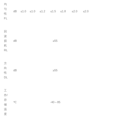
均
匀
dB
≤1.0
≤1.0
≤1.2
≤1.5
≤1.8
≤2.0
≤2.0
性
FL
回
波
损
dB
≥55
耗
RL
方
向
dB
≥55
性
DL
工
作
/
存
ºC
-40
～
85
储
温
度