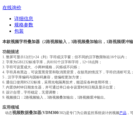
在线询价
详细信息
规格参数
包装
本款
视频
字符叠加器
（2路视频输入，3路视频叠加输出，1路视频缓冲输
功能描述
1.
整屏可显示12(行)×24（列）字符或汉字窗；但不同的汉字数限制在16个以内；
2.
字库为GB1232标准字库，共8192个汉字和字符，12×18点阵；
3.
字符可设置成大、小两种规格，闪烁或不闪烁；
4.
字符具有黑边，可设置黑背景和取消黑背景，在较亮的情况下，字符仍清析可见
5
．汉字字库编码与国标码兼容，使编程更加方便；
6.
通信口使用RS232标准，采用光电隔离技术，能适应各种使用环境；
7.
内置伪时钟日期发生器，并可通过串口命令设置时间日期及显示位置；
8.
设计合理，字符稳定，无需调整；
9.
视频接口：2路视频输入，3路视频叠加输出，1路视频缓冲输出。
应用领域
视频数据叠加器
VDM300
动态
(
/302)是专门为公路监控系统设计的视频
产品
，