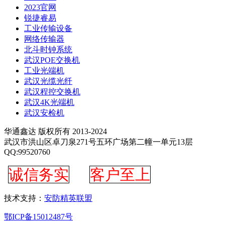
2023官网
锐捷睿易
工业传输设备
网络传输器
北斗时钟系统
武汉POE交换机
工业光端机
武汉光缆光纤
武汉程控交换机
武汉4K光端机
武汉安检机
华通鑫达 版权所有 2013-2024
武汉市洪山区卓刀泉271号五环广场第二幢一单元13层
QQ:99520760
诚信务实
客户至上
技术支持：
安防精英联盟
鄂ICP备15012487号