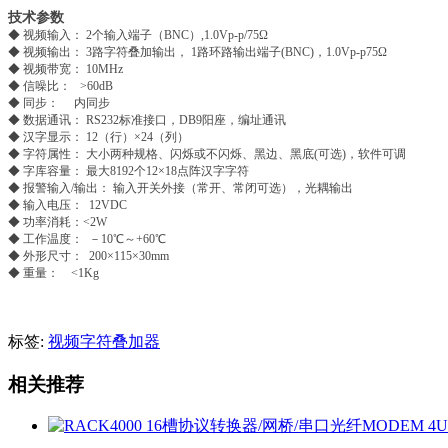
技术参数
◆
视频输入： 2个输入端子（BNC）,1.0Vp-p/75Ω
◆
视频输出： 3路字符叠加输出， 1路环路输出端子(BNC)，1.0Vp-p75Ω
◆
视频带宽： 10MHz
◆
信噪比： >60dB
◆
同步： 内同步
◆
数据通讯： RS232标准接口，DB9阳座，编址通讯
◆
汉字显示： 12（行）×24（列）
◆
字符属性： 大小两种规格、闪烁或不闪烁、黑边、黑底(可选)，软件可调
◆
字库容量： 最大8192个12×18点阵汉字字符
◆
报警输入/输出： 输入开关外接（常开、常闭可选），光耦输出
◆
输入电压： 12VDC
◆
功率消耗：<2W
◆
工作温度： －10℃～+60℃
◆
外形尺寸： 200×115×30mm
◆
重量： <1Kg
标签:
视频字符叠加器
相关推荐