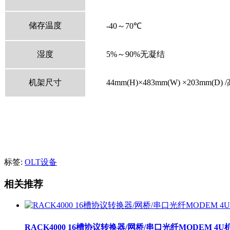
储存温度
-40～
70
℃
湿度
5%～
90%
无凝结
机架尺寸
44mm(H)×
483mm(W)
×
203mm(D) /
标签:
OLT设备
相关推荐
RACK4000 16槽协议转换器/网桥/串口光纤MODEM 4U