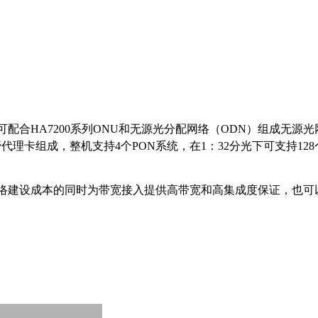
可配合
HA7200
系列
ONU
和无源光分配网络（
ODN
）组成无源光
管代理卡组成，整机支持
4
个
PON
系统，在
1
：
32
分光下可支持
128
低网络建设成本的同时为带宽接入提供高带宽和高集成度保证，也可