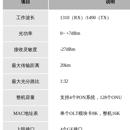
项目
说明
工作波长
1310
（
RX
）
/1490
（
TX
）
0~ +7dBm
光功率
-27dBm
接收灵敏度
20km
最大传输距离
1:32
最大光分路比
整机容量
支持
4
个
PON
系统，
128
个
ONU
MAC
地址表
单个
OLT
模块卡
8
K
，整机
16
K
上联接口
4个GE接口