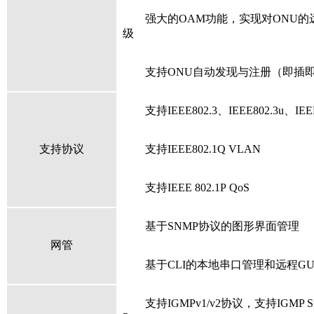
强大的
OAM
功能，实现对
ONU
的
级
支持
ONU
自动发现与注册（即插
支持
IEEE802.3
、
IEEE802.3u
、
IEE
支持协议
支持
IEEE802.1
Q
VLAN
支持
IEEE 802.1
P
QoS
基于
SNMP
协议的图形界面管理
网管
基于
CLI
的本地串口管理和远程
GU
支持
IGMPv1/v2
协议，支持IGMP Sn