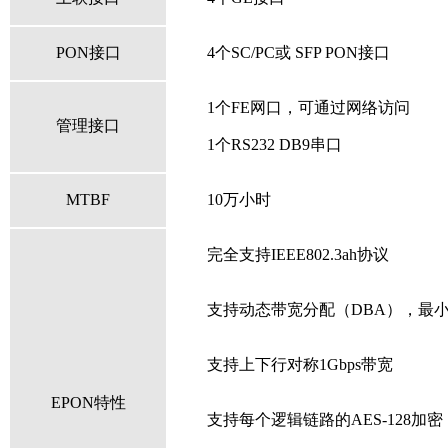
PON接口
4个SC/PC
或
SFP
PON接口
1个FE网口，可通过网络访问
管理接口
1个RS232 DB9串口
MTBF
10
万小时
完全支持
IEEE802.3ah
协议
支持动态带宽分配（
DBA
），最
支持上下行对称
1Gbps
带宽
EPON
特性
支持每个逻辑链路的
AES-128
加密