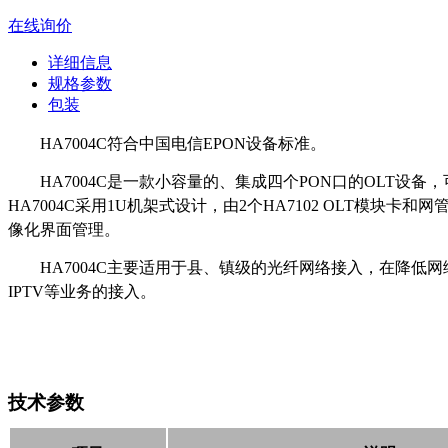
在线询价
详细信息
规格参数
包装
HA7004C符合中国电信
EPON
设备标准。
HA7004C是一款小容量的、集成四个
PON
口的
OLT
设备，
HA7004C
采用
1U
机架式设计，由
2
个
HA7102 OLT
模块卡和网
像化界面管理。
HA7004C主要适用于县、镇级的光纤网络接入，在降
IPTV
等业务的接入。
技术参数