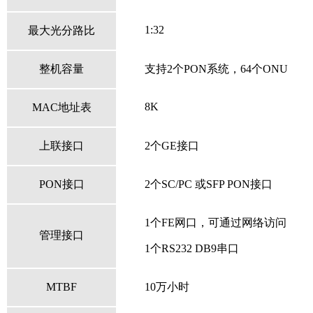
1:32
最大光分路比
整机容量
支持
2
个
PON
系统，
64
个
ONU
8K
MAC
地址表
上联接口
2个GE
接口
PON接口
2个SC/PC
或SFP
PON接口
1个FE网口，可通过网络访问
管理接口
1个RS232 DB9串口
MTBF
10
万小时