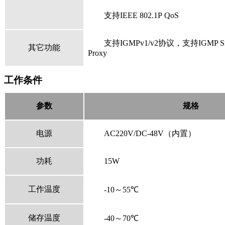
支持
IEEE 802.1
P
QoS
支持
IGMPv1/v2
协议，支持IGMP
S
其它功能
Proxy
工作条件
参数
规格
电源
AC220V/DC-48V（内置）
功耗
15W
工作温度
-10～
55
℃
储存温度
-40～
70
℃