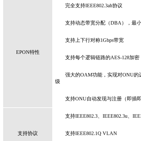
完全支持
IEEE802.3ah
协议
支持动态带宽分配（
DBA
），最
支持上下行对称
1Gbps
带宽
EPON
特性
支持每个逻辑链路的
AES-128
加密
强大的
OAM
功能，实现对
ONU
的
级
支持
ONU
自动发现与注册（即插
支持
IEEE802.3
、
IEEE802.3u
、
IEE
支持协议
支持
IEEE802.1
Q
VLAN