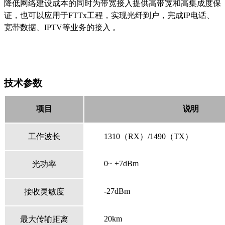
降低网络建设成本的同时为带宽接入提供高带宽和高集成度保
证，也可以应用于
FTTx
工程，实现光纤到户，完成
IP
电话、
宽带数据、
IPTV
等业务的接入 。
技术参数
项目
说明
工作波长
1310
（
RX
）
/1490
（
TX
）
0~ +7dBm
光功率
-27dBm
接收灵敏度
20km
最大传输距离