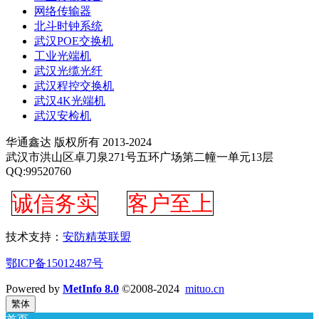
网络传输器
北斗时钟系统
武汉POE交换机
工业光端机
武汉光缆光纤
武汉程控交换机
武汉4K光端机
武汉安检机
华通鑫达 版权所有 2013-2024
武汉市洪山区卓刀泉271号五环广场第二幢一单元13层
QQ:99520760
诚信务实
客户至上
技术支持：
安防精英联盟
鄂ICP备15012487号
Powered by
MetInfo 8.0
©2008-2024
mituo.cn
繁体