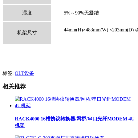
湿度
5%～
90%
无凝结
44mm(H)×
483mm(W)
×
203mm(D) /
机架尺寸
标签:
OLT设备
相关推荐
RACK4000 16槽协议转换器/网桥/串口光纤MODEM 4U
机架