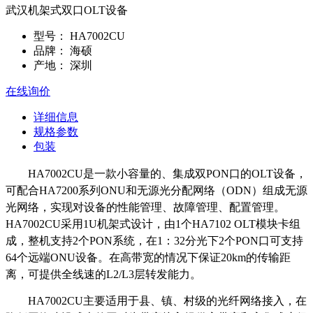
武汉机架式双口OLT设备
型号：
HA7002CU
品牌：
海硕
产地：
深圳
在线询价
详细信息
规格参数
包装
HA7
0
02C
U
是一款小容量的、集成双
PON
口的
OLT
设备，
可配合
HA7200
系列
ONU
和无源光分配网络（
ODN
）组成无源
光网络，实现对设备的性能管理、故障管理、配置管理。
HA7
0
02C
U
采用
1U
机架式设计，由
1
个
HA7102 OLT
模块卡组
成，整机支持
2
个
PON
系统，在
1
：
32
分光下
2
个
PON
口可支持
64
个远端
ONU
设备。
在高带宽的情况下保证20
km
的传输距
离
，可提供全线速的
L2/L3
层转发能力。
HA7
0
02C
U
主要适用于县、镇、村级的光纤网络接入，在