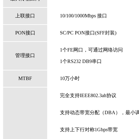
上联接口
10/100/1000Mbps 接口
PON接口
SC/PC PON接口(SFF封装)
1个FE网口，可通过网络访问
管理接口
1个RS232 DB9串口
MTBF
10
万小时
完全支持
IEEE802.3ah
协议
支持动态带宽分配（
DBA
），最小
支持上下行对称
1Gbps
带宽