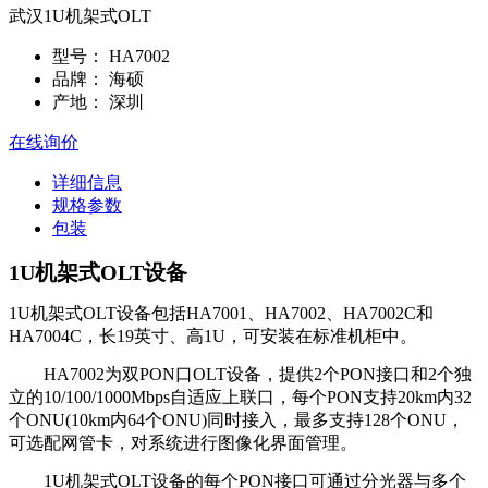
武汉1U机架式OLT
型号：
HA7002
品牌：
海硕
产地：
深圳
在线询价
详细信息
规格参数
包装
1U机架式
OLT
设备
1U机架式
OLT
设备包括
HA7001
、
HA7002
、
HA7002C
和
HA7004C
，长
19
英寸、高
1U
，可安装在标准机柜中。
HA7002为双
PON
口
OLT
设备，提供
2
个
PON
接口和
2
个独
立的
10/100/1000Mbps
自适应上联口，每个
PON
支持
20km
内
32
个
ONU(10km
内
64
个
ONU)
同时接入，最多支持
128
个
ONU
，
可选配网管卡，对系统进行图像化界面管理。
1U机架式
OLT
设备的每个
PON
接口可通过分光器与多个