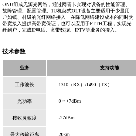
ONU
组成无源光网络，通过网管卡实现对设备的性能管理、
故障管理、配置管理。
1U
机架式
OLT
设备主要适用于少量用
户如镇、村级的光纤网络接入，在降低网络建设成本的同时为
带宽接入提供高带宽保证，也可以应用于
FTTH
工程，实现光
纤到户，完成
IP
电话、宽带数据、
IPTV
等业务的接入。
技术参数
业务
支持功能
工作波长
1310
（
RX
）
/1490
（
TX
）
0 ~ +7dBm
光功率
-27dBm
接收灵敏度
20km
最大传输距离