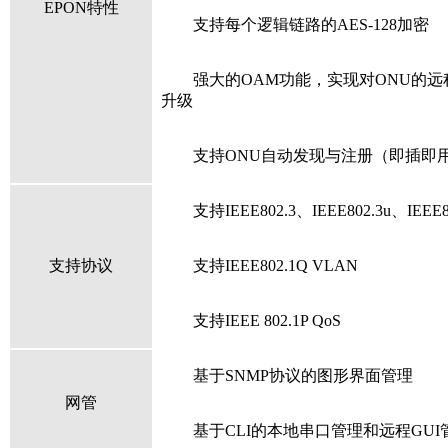
EPON
特性
支持每个逻辑链路的
AES-128
加密
强大的
OAM
功能，实现对
ONU
的远
升级
支持
ONU
自动发现与注册（即插即
支持
IEEE802.3
、
IEEE802.3u
、
IEEE8
支持协议
支持
IEEE802.1
Q
VLAN
支持
IEEE 802.1
P QoS
基于
SNMP
协议的图形界面管理
网管
基于
CLI
的本地串口管理和远程
GUI