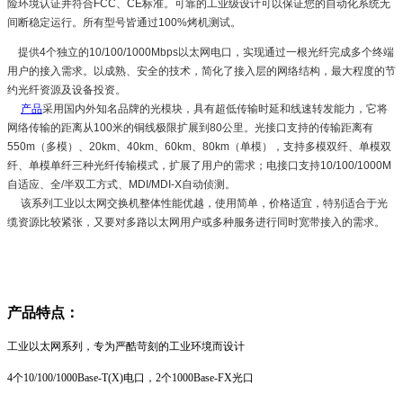
险环境认证并符合FCC、CE标准。可靠的工业级设计可以保证您的自动化系统无
间断稳定运行。所有型号皆通过100%烤机测试。
提供4个独立的10/100/1000Mbps以太网电口，实现通过一根光纤完成多个终端
用户的接入需求。以成熟、安全的技术，简化了接入层的网络结构，最大程度的节
约光纤资源及设备投资。
产品
采用国内外知名品牌的光模块，具有超低传输时延和线速转发能力，它将
网络传输的距离从100米的铜线极限扩展到80公里。光接口支持的传输距离有
550m（多模）、20km、40km、60km、80km（单模），支持多模双纤、单模双
纤、单模单纤三种光纤传输模式，扩展了用户的需求；电接口支持10/100/1000M
自适应、全/半双工方式、MDI/MDI-X自动侦测。
该系列工业以太网交换机整体性能优越，使用简单，价格适宜，特别适合于光
缆资源比较紧张，又要对多路以太网用户或多种服务进行同时宽带接入的需求。
产品特点：
工业以太网系列，专为严酷苛刻的工业环境而设计
4个10/100/1000Base-T(X)电口，2个1000Base-FX光口