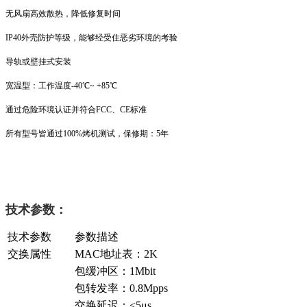
无风扇高效散热，降低修复时间
IP40外壳防护等级，能够经受住恶劣环境的考验
导轨或壁挂式安装
宽温型：工作温度-40℃~ +85℃
通过危险环境认证并符合FCC、CE标准
所有型号皆通过100%烤机测试，保修期：5年
技术参数：
技术参数
参数描述
交换属性
MAC地址表：2K
包缓冲区：1Mbit
包转发率：0.8Mpps
交换延迟：<5μs