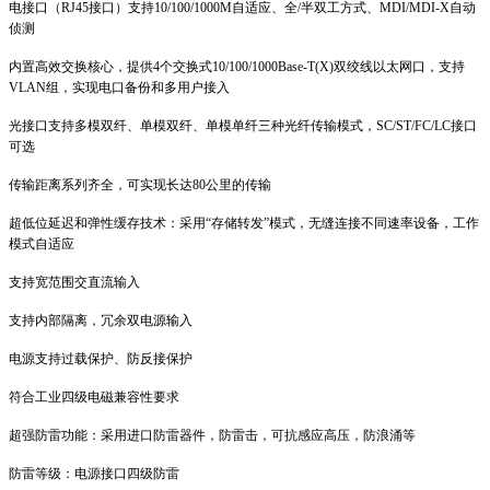
电接口（RJ45接口）支持10/100/1000M自适应、全/半双工方式、MDI/MDI-X自动
侦测
内置高效交换核心，提供4个交换式10/100/1000Base-T(X)双绞线以太网口，支持
VLAN组，实现电口备份和多用户接入
光接口支持多模双纤、单模双纤、单模单纤三种光纤传输模式，SC/ST/FC/LC接口
可选
传输距离系列齐全，可实现长达80公里的传输
超低位延迟和弹性缓存技术：采用“存储转发”模式，无缝连接不同速率设备，工作
模式自适应
支持宽范围交直流输入
支持内部隔离，冗余双电源输入
电源支持过载保护、防反接保护
符合工业四级电磁兼容性要求
超强防雷功能：采用进口防雷器件，防雷击，可抗感应高压，防浪涌等
防雷等级：电源接口四级防雷