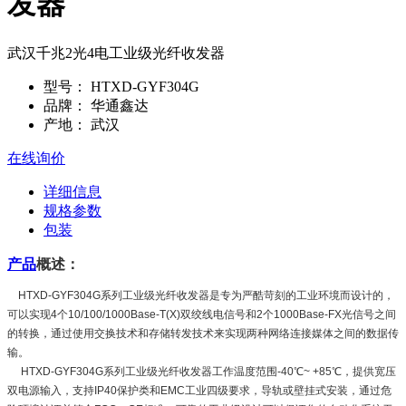
发器
武汉千兆2光4电工业级光纤收发器
型号：
HTXD-GYF304G
品牌：
华通鑫达
产地：
武汉
在线询价
详细信息
规格参数
包装
产品
概述：
HTXD-GYF304G系列工业级光纤收发器是专为严酷苛刻的工业环境而设计的，
可以实现4个10/100/1000Base-T(X)双绞线电信号和2个1000Base-FX光信号之间
的转换，通过使用交换技术和存储转发技术来实现两种网络连接媒体之间的数据传
输。
HTXD-GYF304G系列工业级光纤收发器工作温度范围-40℃~ +85℃，提供宽压
双电源输入，支持IP40保护类和EMC工业四级要求，导轨或壁挂式安装，通过危