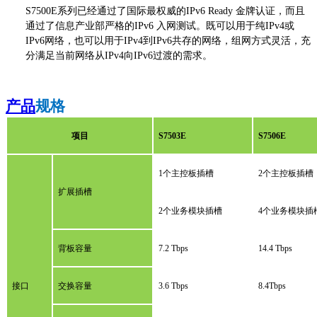
S7500E系列已经通过了国际最权威的IPv6 Ready 金牌认证，而且
通过了信息产业部严格的IPv6 入网测试。既可以用于纯IPv4或
IPv6网络，也可以用于IPv4到IPv6共存的网络，组网方式灵活，充
分满足当前网络从IPv4向IPv6过渡的需求。
产品
规格
项目
S7503E
S7506E
1个主控板插槽
2个主控板插槽
扩展插槽
2个业务模块插槽
4个业务模块插
背板容量
7.2
Tbps
14.4
Tbps
接口
交换容量
3.6
Tbps
8.4
Tbps