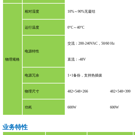
相对湿度
10%～90%无凝结
运行温度
0°C～40°C
交流：200-240VAC，50/60 Hz
电源特性
物理规格
直流：-48V
电源冗余
1+1备份，支持热插拔
物理尺寸
482×548×266
482×548×399
功耗
600W
600W
业务特性