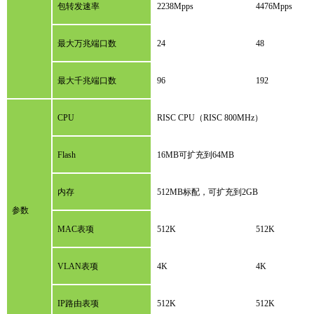
包转发速率
2238
Mpps
4476Mpps
最大万兆端口数
24
48
最大千兆端口数
96
192
CPU
RISC CPU（RISC 800MHz）
Flash
16MB可扩充到64MB
内存
512MB标配，可扩充到2GB
参数
MAC表项
512K
512K
VLAN表项
4K
4K
IP路由表项
512K
512K