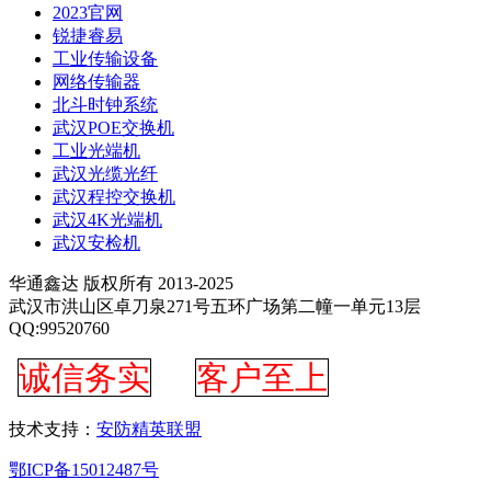
2023官网
锐捷睿易
工业传输设备
网络传输器
北斗时钟系统
武汉POE交换机
工业光端机
武汉光缆光纤
武汉程控交换机
武汉4K光端机
武汉安检机
华通鑫达 版权所有 2013-2025
武汉市洪山区卓刀泉271号五环广场第二幢一单元13层
QQ:99520760
诚信务实
客户至上
技术支持：
安防精英联盟
鄂ICP备15012487号