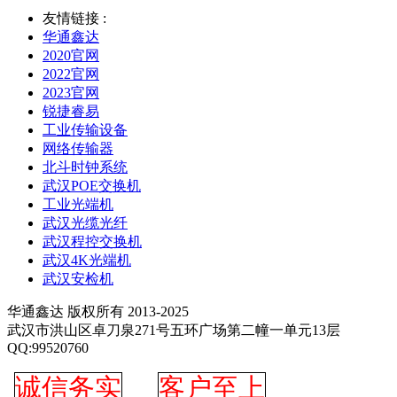
友情链接 :
华通鑫达
2020官网
2022官网
2023官网
锐捷睿易
工业传输设备
网络传输器
北斗时钟系统
武汉POE交换机
工业光端机
武汉光缆光纤
武汉程控交换机
武汉4K光端机
武汉安检机
华通鑫达 版权所有 2013-2025
武汉市洪山区卓刀泉271号五环广场第二幢一单元13层
QQ:99520760
诚信务实
客户至上