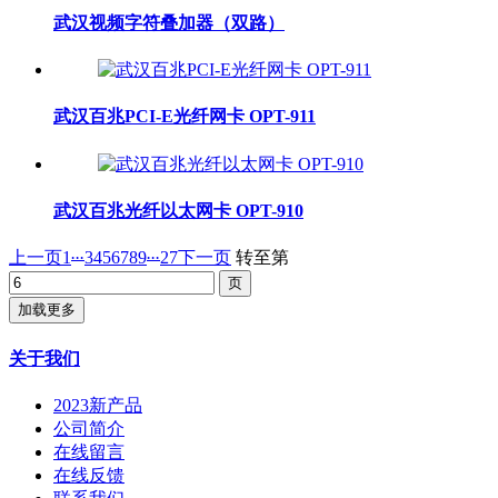
武汉视频字符叠加器（双路）
武汉百兆PCI-E光纤网卡 OPT-911
武汉百兆光纤以太网卡 OPT-910
...
...
上一页
1
3
4
5
6
7
8
9
27
下一页
转至第
加载更多
关于我们
2023新产品
公司简介
在线留言
在线反馈