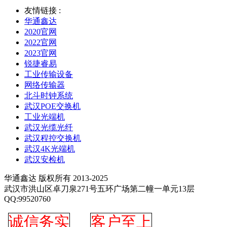
友情链接 :
华通鑫达
2020官网
2022官网
2023官网
锐捷睿易
工业传输设备
网络传输器
北斗时钟系统
武汉POE交换机
工业光端机
武汉光缆光纤
武汉程控交换机
武汉4K光端机
武汉安检机
华通鑫达 版权所有 2013-2025
武汉市洪山区卓刀泉271号五环广场第二幢一单元13层
QQ:99520760
诚信务实
客户至上