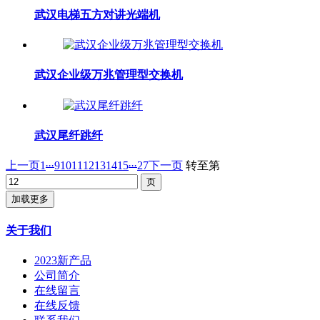
武汉电梯五方对讲光端机
武汉企业级万兆管理型交换机
武汉尾纤跳纤
...
...
上一页
1
9
10
11
12
13
14
15
27
下一页
转至第
加载更多
关于我们
2023新产品
公司简介
在线留言
在线反馈