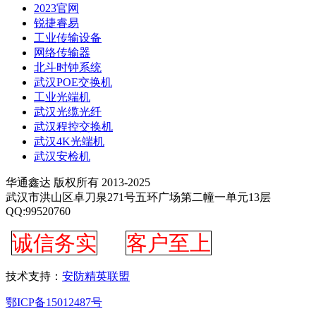
2023官网
锐捷睿易
工业传输设备
网络传输器
北斗时钟系统
武汉POE交换机
工业光端机
武汉光缆光纤
武汉程控交换机
武汉4K光端机
武汉安检机
华通鑫达 版权所有 2013-2025
武汉市洪山区卓刀泉271号五环广场第二幢一单元13层
QQ:99520760
诚信务实
客户至上
技术支持：
安防精英联盟
鄂ICP备15012487号