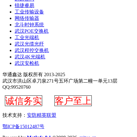
锐捷睿易
工业传输设备
网络传输器
北斗时钟系统
武汉POE交换机
工业光端机
武汉光缆光纤
武汉程控交换机
武汉4K光端机
武汉安检机
华通鑫达 版权所有 2013-2025
武汉市洪山区卓刀泉271号五环广场第二幢一单元13层
QQ:99520760
诚信务实
客户至上
技术支持：
安防精英联盟
鄂ICP备15012487号