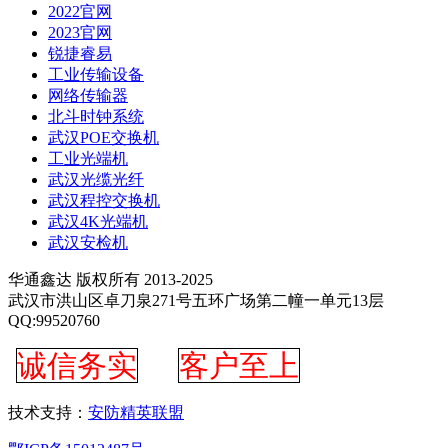
2022官网
2023官网
锐捷睿易
工业传输设备
网络传输器
北斗时钟系统
武汉POE交换机
工业光端机
武汉光缆光纤
武汉程控交换机
武汉4K光端机
武汉安检机
华通鑫达 版权所有 2013-2025
武汉市洪山区卓刀泉271号五环广场第二幢一单元13层
QQ:99520760
诚信务实
客户至上
技术支持：
安防精英联盟