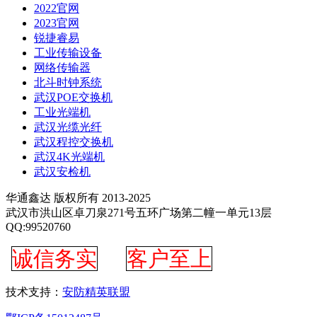
2022官网
2023官网
锐捷睿易
工业传输设备
网络传输器
北斗时钟系统
武汉POE交换机
工业光端机
武汉光缆光纤
武汉程控交换机
武汉4K光端机
武汉安检机
华通鑫达 版权所有 2013-2025
武汉市洪山区卓刀泉271号五环广场第二幢一单元13层
QQ:99520760
诚信务实
客户至上
技术支持：
安防精英联盟