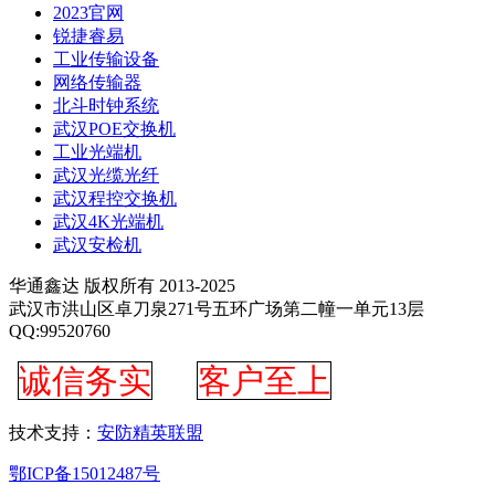
2023官网
锐捷睿易
工业传输设备
网络传输器
北斗时钟系统
武汉POE交换机
工业光端机
武汉光缆光纤
武汉程控交换机
武汉4K光端机
武汉安检机
华通鑫达 版权所有 2013-2025
武汉市洪山区卓刀泉271号五环广场第二幢一单元13层
QQ:99520760
诚信务实
客户至上
技术支持：
安防精英联盟
鄂ICP备15012487号