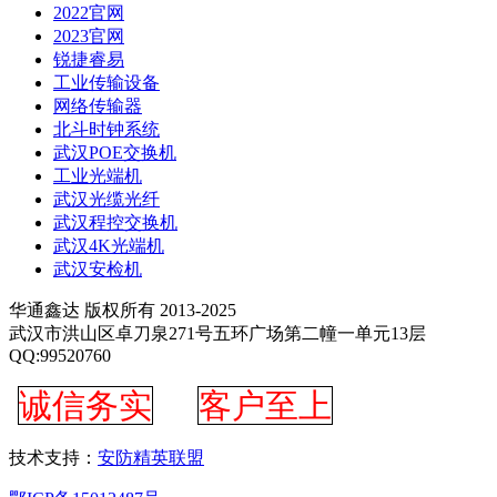
2022官网
2023官网
锐捷睿易
工业传输设备
网络传输器
北斗时钟系统
武汉POE交换机
工业光端机
武汉光缆光纤
武汉程控交换机
武汉4K光端机
武汉安检机
华通鑫达 版权所有 2013-2025
武汉市洪山区卓刀泉271号五环广场第二幢一单元13层
QQ:99520760
诚信务实
客户至上
技术支持：
安防精英联盟