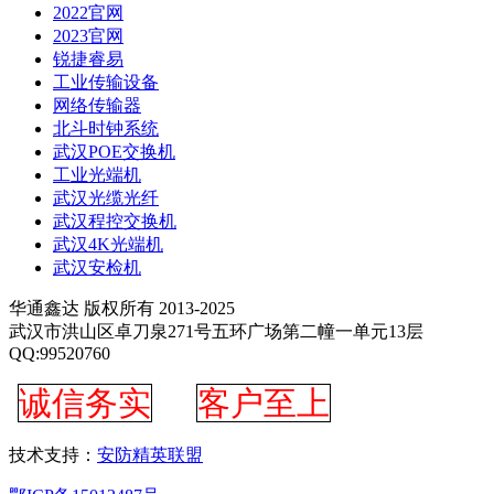
2022官网
2023官网
锐捷睿易
工业传输设备
网络传输器
北斗时钟系统
武汉POE交换机
工业光端机
武汉光缆光纤
武汉程控交换机
武汉4K光端机
武汉安检机
华通鑫达 版权所有 2013-2025
武汉市洪山区卓刀泉271号五环广场第二幢一单元13层
QQ:99520760
诚信务实
客户至上
技术支持：
安防精英联盟