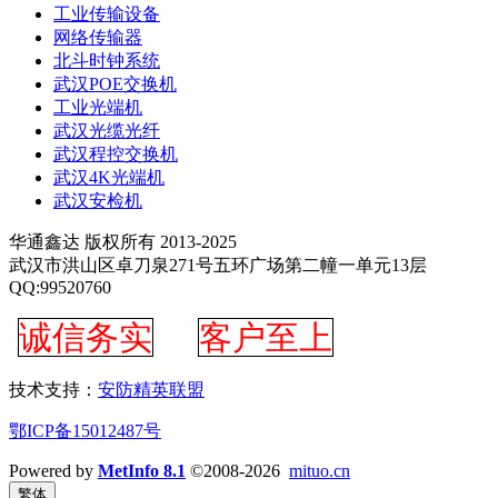
工业传输设备
网络传输器
北斗时钟系统
武汉POE交换机
工业光端机
武汉光缆光纤
武汉程控交换机
武汉4K光端机
武汉安检机
华通鑫达 版权所有 2013-2025
武汉市洪山区卓刀泉271号五环广场第二幢一单元13层
QQ:99520760
诚信务实
客户至上
技术支持：
安防精英联盟
鄂ICP备15012487号
Powered by
MetInfo 8.1
©2008-2026
mituo.cn
繁体